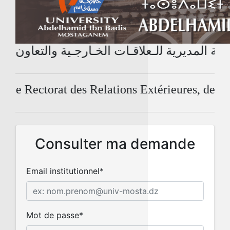
ة المديرية ﻟلـﻌﻼﻗـﺎت الخـﺎرﺟـﻴﺔ واﻟﺘﻌﺎون واﻟ
e Rectorat des Relations Extérieures, de la C
Consulter ma demande
Email institutionnel
*
Mot de passe
*